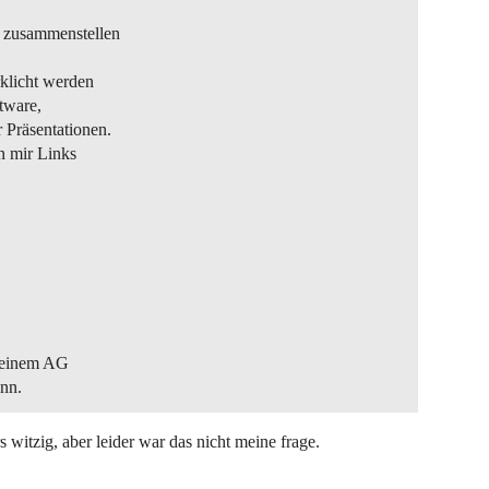
n zusammenstellen
rklicht werden
ftware,
 Präsentationen.
nn mir Links
 deinem AG
nn.
rs witzig, aber leider war das nicht meine frage.