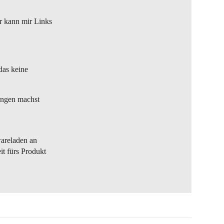
er kann mir Links
das keine
ungen machst
wareladen an
t fürs Produkt