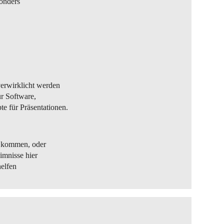
sonders
verwirklicht werden
ür Software,
e für Präsentationen.
a kommen, oder
imnisse hier
helfen