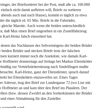
inger, der Briefsortierer bei der Post, muß alle ca. 100.000
 einfach nicht damit aufhören will, Briefe zu sortieren
it abends auch mal nach Hause), kommt es täglich zu etwa
er die täglich rd. 65 Mio. Briefe in die Fahrräder,
die gleiche Marotte. Auch wenn die beiden unterschiedlich
r, daß Max einen Brief ungesehen in ein Zustellfahrzeug
n Karl-Heinz falsch einsortiert hat.
d, denen das Nachlassen des Sehvermögens der beiden Brüder
r beiden Brüder und stecken Briefe trotz der falschen
reisen kursiert immer noch die Anekdote, wie damals Karl-
e Hoffmeier donnerstags auf freitags bei Markus Ehrenkötter
lmäßig zur Vertriebsleitersitzung nach Sindelfingen mußte
esuchte. Karl-Heinz, ganz der Dienstleister, sprach darauf
irekt bei Ehrenkötters einzuwerfen sei. Eines Tages
er Adresse, trug den Brief zur Lundergasse 72 (wo Lise mit
rn Hoffmeier an und kam über den Brief ins Plaudern. Der
ellers (bzw. dessen Zweifel an den Sortierkünsten der Brüder
 und einer Abmahnung für den Zusteller.
 zugestellt wird.