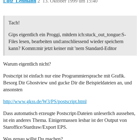
Lutz_Lehmann
2
13. Oktober 1999 um 15:40
Tach!
Gips eigentlich ein Proggi, mitdem ich:stuck_out_tongue:S-
Files lesen, bearbeiten und:anschliessend wieder speichern
kann? Komm:mir jetzt keiner mit 'nem Standard-Editor
Warum eigentlich nicht?
Postscript ist einfach nur eine Programmiersprache mit Grafik.
Besorg Dir Ghostview und gucke Dir die Beispieldateien an, und
ansonsten
http://www.gkss.de/W3/PS/postscript.html
Dass automatisch erzeugte Postscript-Dateien unleserlich aussehen,
ist ein anderes Thema. Einigermassen lesbar ist der Output von
Staroffice/Stardraw/Export EPS.
Was genau willst Du machen?