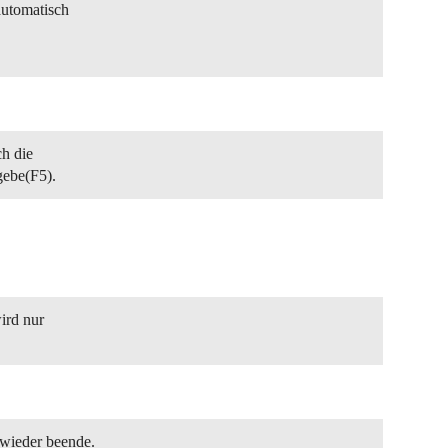
automatisch
ch die
gebe(F5).
ird nur
 wieder beende.