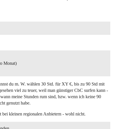
pro Monat)
nnst du m. W. wählen 30 Std. für XY €, bis zu 90 Std mit
v gesehen viel zu teuer, weil man günstiger CbC surfen kann -
, wann meine Stunden rum sind, bzw. wenn ich keine 90
cht genutzt habe.
t bei kleinen regionalen Anbietern - wohl nicht.
enden