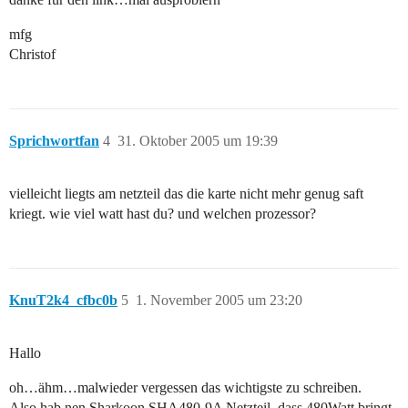
mfg
Christof
Sprichwortfan
4
31. Oktober 2005 um 19:39
vielleicht liegts am netzteil das die karte nicht mehr genug saft
kriegt. wie viel watt hast du? und welchen prozessor?
KnuT2k4_cfbc0b
5
1. November 2005 um 23:20
Hallo
oh…ähm…malwieder vergessen das wichtigste zu schreiben.
Also hab nen Sharkoon SHA480-9A Netzteil, dass 480Watt bringt