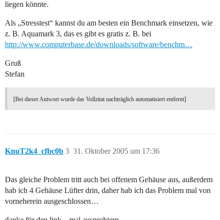
liegen könnte.
Als „Stresstest“ kannst du am besten ein Benchmark einsetzen, wie
z. B. Aquamark 3, das es gibt es gratis z. B. bei
http://www.computerbase.de/downloads/software/benchm…
Gruß
Stefan
[Bei dieser Antwort wurde das Vollzitat nachträglich automatisiert entfernt]
KnuT2k4_cfbc0b
3
31. Oktober 2005 um 17:36
Das gleiche Problem tritt auch bei offenem Gehäuse aus, außerdem
hab ich 4 Gehäuse Lüfter drin, daher hab ich das Problem mal von
vorneherein ausgeschlossen…
danke für den link…mal ausprobiern