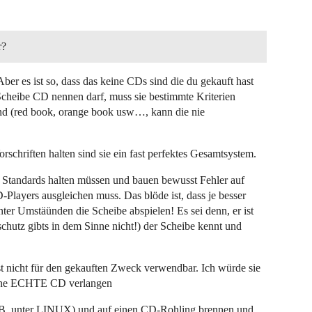
r?
 Aber es ist so, dass das keine CDs sind die du gekauft hast
 Scheibe CD nennen darf, muss sie bestimmte Kriterien
sind (red book, orange book usw…, kann die nie
schriften halten sind sie ein fast perfektes Gesamtsystem.
an Standards halten müssen und bauen bewusst Fehler auf
-Players ausgleichen muss. Das blöde ist, dass je besser
 Umstäünden die Scheibe abspielen! Es sei denn, er ist
chutz gibts in dem Sinne nicht!) der Scheibe kennt und
st nicht für den gekauften Zweck verwendbar. Ich würde sie
eine ECHTE CD verlangen
(z.B. unter LINUX) und auf einen CD-Rohling brennen und