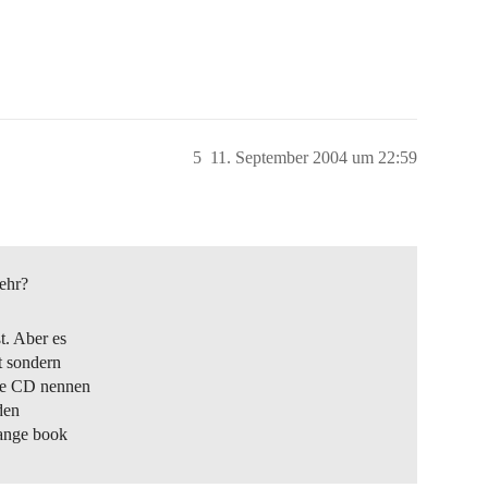
5
11. September 2004 um 22:59
ehr?
ßt. Aber es
t sondern
ibe CD nennen
den
range book