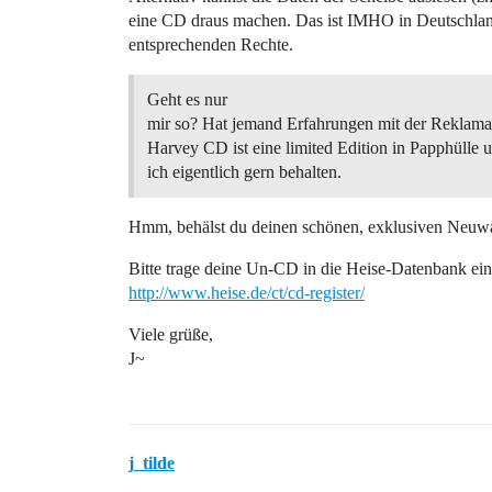
eine CD draus machen. Das ist IMHO in Deutschland n
entsprechenden Rechte.
Geht es nur
mir so? Hat jemand Erfahrungen mit der Reklamat
Harvey CD ist eine limited Edition in Papphülle 
ich eigentlich gern behalten.
Hmm, behälst du deinen schönen, exklusiven Neuw
Bitte trage deine Un-CD in die Heise-Datenbank ei
http://www.heise.de/ct/cd-register/
Viele grüße,
J~
j_tilde