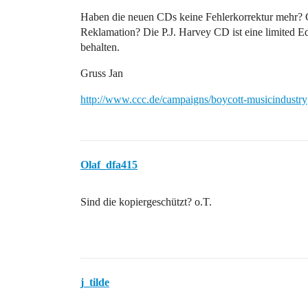
Haben die neuen CDs keine Fehlerkorrektur mehr? G
Reklamation? Die P.J. Harvey CD ist eine limited Ed
behalten.
Gruss Jan
http://www.ccc.de/campaigns/boycott-musicindustry
Olaf_dfa415
Sind die kopiergeschützt? o.T.
j_tilde