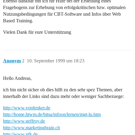
Ebenso dankbar bin ich für Hilfe bei der Erstellung eines
Fragebogens zur Erhebung von erfolgskritischen bzw. optimalen
Nutzungsbedingungen für CBT-Software und Infos über Web
Based Training.
Vielen Dank für eure Unterstützung
Anonym
2
10. September 1999 um 18:23
Hello Andreas,
ich bin nicht sicher ob dies hilft zu den sehr spez Themen, aber
innerhalb der Links sind dazu mehr oder weniger Sachbezuege:
http://www.vordenker.de
http://home.htwm.de/bitsa/infoon/lernen/mgt-lu.htm
http://www.geffroy.de
http://www.marketingbrain.ch
http://www.gfk.de