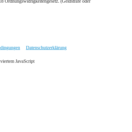
18 Ordnungswidrigkeitengesetz. (Geldstrafe oder
edingungen
Datenschutzerklärung
iviertem JavaScript