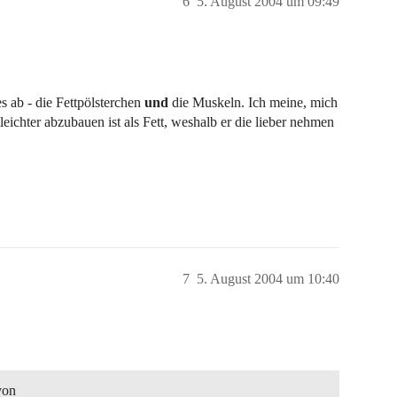
6
5. August 2004 um 09:49
 ab - die Fettpölsterchen
und
die Muskeln. Ich meine, mich
eichter abzubauen ist als Fett, weshalb er die lieber nehmen
7
5. August 2004 um 10:40
von