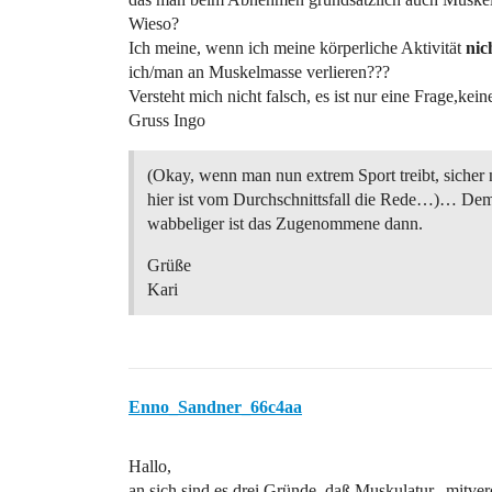
Wieso?
Ich meine, wenn ich meine körperliche Aktivität
nic
ich/man an Muskelmasse verlieren???
Versteht mich nicht falsch, es ist nur eine Frage,kein
Gruss Ingo
(Okay, wenn man nun extrem Sport treibt, sicher n
hier ist vom Durchschnittsfall die Rede…)… De
wabbeliger ist das Zugenommene dann.
Grüße
Kari
Enno_Sandner_66c4aa
Hallo,
an sich sind es drei Gründe, daß Muskulatur „mitver