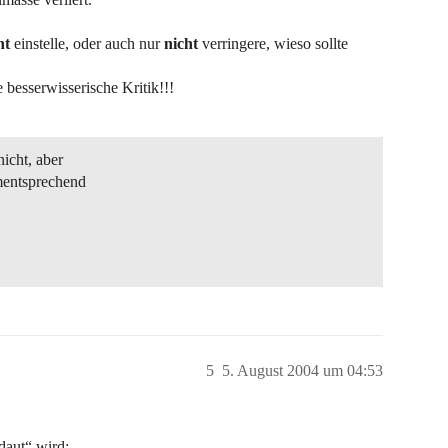
ht
einstelle, oder auch nur
nicht
verringere, wieso sollte
e besserwisserische Kritik!!!
icht, aber
mentsprechend
5
5. August 2004 um 04:53
daut“ wird: