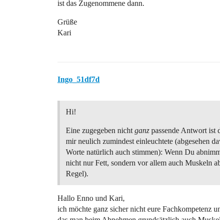
ist das Zugenommene dann.
Grüße
Kari
Ingo_51df7d
Hi!
Eine zugegeben nicht
ganz
passende Antwort ist d
mir neulich zumindest einleuchtete (abgesehen d
Worte natürlich auch stimmen): Wenn Du abnim
nicht nur Fett, sondern vor allem auch Muskeln ab
Regel).
Hallo Enno und Kari,
ich möchte ganz sicher nicht eure Fachkompetenz unt
das man beim Abnehmen grundsätzlich auch Muskelm