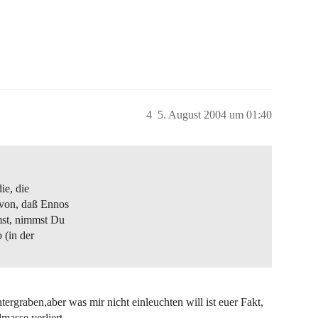
4
5. August 2004 um 01:40
ie, die
avon, daß Ennos
mst, nimmst Du
 (in der
ergraben,aber was mir nicht einleuchten will ist euer Fakt,
asse verliert.