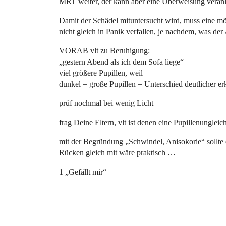
MRT weiter, der kann aber eine Überweisung veranl
Damit der Schädel mituntersucht wird, muss eine m
nicht gleich in Panik verfallen, je nachdem, was der
VORAB vlt zu Beruhigung:
„gestern Abend als ich dem Sofa liege“
viel größere Pupillen, weil
dunkel = große Pupillen = Unterschied deutlicher erk
prüf nochmal bei wenig Licht
frag Deine Eltern, vlt ist denen eine Pupillenungleic
mit der Begründung „Schwindel, Anisokorie“ sollte
Rücken gleich mit wäre praktisch …
1 „Gefällt mir“