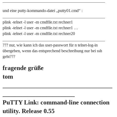
_________________________________________________
und eine putty-kommando-datei „putty01.cmd“ :
_________________________________________________
plink -telnet -l user -m cmdfile.txt rechner1
plink -telnet -l user -m cmdfile.txt rechner1 …
plink -telnet -l user -m cmdfile.txt rechner20
_________________________________________________
??? nur, wie kann ich das user-passwort für n telnet-log-in
übergeben, wenn das entsprechend beschreibung nur bei ssh
geht???
fragende grüße
tom
___________________________________
_______________________
PuTTY Link: command-line connection
utility. Release 0.55