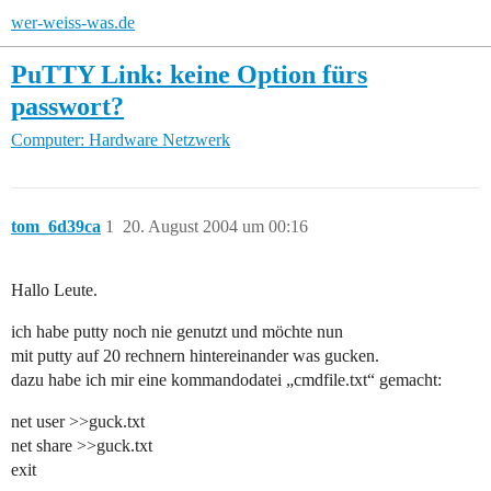
wer-weiss-was.de
PuTTY Link: keine Option fürs
passwort?
Computer: Hardware
Netzwerk
tom_6d39ca
1
20. August 2004 um 00:16
Hallo Leute.
ich habe putty noch nie genutzt und möchte nun
mit putty auf 20 rechnern hintereinander was gucken.
dazu habe ich mir eine kommandodatei „cmdfile.txt“ gemacht:
net user >>guck.txt
net share >>guck.txt
exit