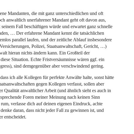
rene Mandanten, die mit ganz unterschiedlichen und oft
h anwaltlich unerfahrener Mandant geht oft davon aus,
it seinem Fall beschäftigen würde und erwartet ganz schnelle
finden, … Der erfahrene Mandant kennt die tatsächlichen
emlos parallel laufen, und der zeitliche Ablauf insbesondere
Versicherungen, Polizei, Staatsanwaltschaft, Gericht, …)
walt hieran nichts ändern kann. Ein Großteil der
iese Situation. Echte Fristversäumnisse wären ggf. ein
ress), sind demgegenüber aber verschwindend gering.
ass ich alle Kollegen für perfekte Anwälte halte, sonst hätte
atsanwaltschaften gegen Kollegen verfasst, sollen aber
 Qualität anwaltlicher Arbeit (und ähnlich sieht es auch in
entsprechende Foren meiner Meinung nach keinen Sinn
rum, verlasse dich auf deinen eigenen Eindruck, achte
denke daran, dass nicht jeder Fall zu gewinnen ist, und
er entscheidet.