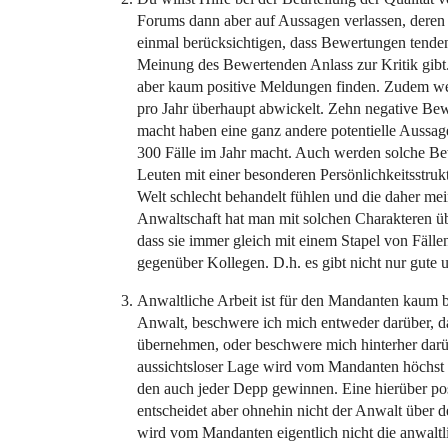
Forums dann aber auf Aussagen verlassen, deren 
einmal berücksichtigen, dass Bewertungen tende
Meinung des Bewertenden Anlass zur Kritik gibt. 
aber kaum positive Meldungen finden. Zudem weiß
pro Jahr überhaupt abwickelt. Zehn negative Bew
macht haben eine ganz andere potentielle Aussag
300 Fälle im Jahr macht. Auch werden solche B
Leuten mit einer besonderen Persönlichkeitsstrukt
Welt schlecht behandelt fühlen und die daher m
Anwaltschaft hat man mit solchen Charakteren übe
dass sie immer gleich mit einem Stapel von Fälle
gegenüber Kollegen. D.h. es gibt nicht nur gute 
Anwaltliche Arbeit ist für den Mandanten kaum 
Anwalt, beschwere ich mich entweder darüber, dass
übernehmen, oder beschwere mich hinterher darübe
aussichtsloser Lage wird vom Mandanten höchst 
den auch jeder Depp gewinnen. Eine hierüber pos
entscheidet aber ohnehin nicht der Anwalt über d
wird vom Mandanten eigentlich nicht die anwaltli