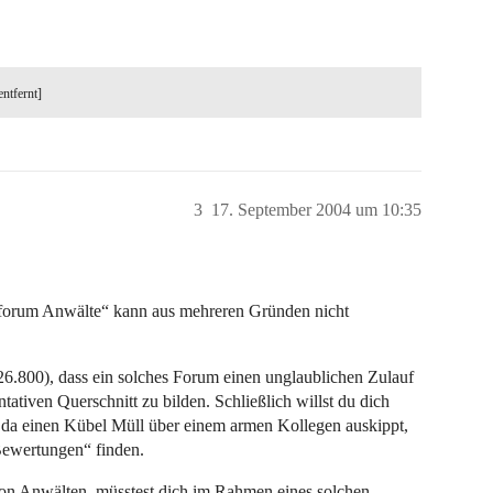
entfernt]
3
17. September 2004 um 10:35
gsforum Anwälte“ kann aus mehreren Gründen nicht
26.800), dass ein solches Forum einen unglaublichen Zulauf
ativen Querschnitt zu bilden. Schließlich willst du dich
er da einen Kübel Müll über einem armen Kollegen auskippt,
Bewertungen“ finden.
 von Anwälten, müsstest dich im Rahmen eines solchen