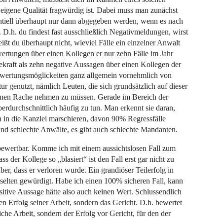
eigene Qualität fragwürdig ist. Dabei muss man zunächst
ntiell überhaupt nur dann abgegeben werden, wenn es nach
D.h. du findest fast ausschließlich Negativmeldungen, wirst
t du überhaupt nicht, wieviel Fälle ein einzelner Anwalt
ertungen über einen Kollegen er nur zehn Fälle im Jahr
ekraft als zehn negative Aussagen über einen Kollegen der
ewertungsmöglickeiten ganz allgemein vornehmlich von
ur genutzt, nämlich Leuten, die sich grundsätzlich auf dieser
einen Rache nehmen zu müssen. Gerade im Bereich der
rdurchschnittlich häufig zu tun. Man erkennt sie daran,
n in die Kanzlei marschieren, davon 90% Regressfälle
und schlechte Anwälte, es gibt auch schlechte Mandanten.
bewertbar. Komme ich mit einem aussichtslosen Fall zum
 der Kollege so „blasiert“ ist den Fall erst gar nicht zu
r, dass er verloren wurde. Ein grandiöser Teilerfolg in
selten gewürdigt. Habe ich einen 100% sicheren Fall, kann
itive Aussage hätte also auch keinen Wert. Schlussendlich
en Erfolg seiner Arbeit, sondern das Gericht. D.h. bewertet
che Arbeit, sondern der Erfolg vor Gericht, für den der