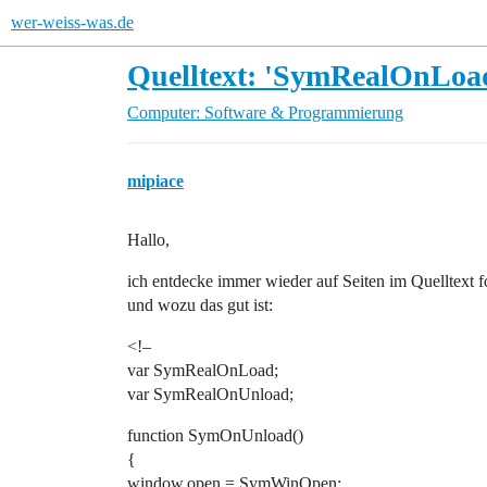
wer-weiss-was.de
Quelltext: 'SymRealOnLoad'
Computer: Software & Programmierung
mipiace
Hallo,
ich entdecke immer wieder auf Seiten im Quelltext 
und wozu das gut ist:
<!–
var SymRealOnLoad;
var SymRealOnUnload;
function SymOnUnload()
{
window.open = SymWinOpen;