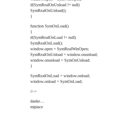
if(SymRealOnUnload != null)
SymRealOnUnload();
}
function SymOnLoad()
{
if(SymRealOnLoad != null)
SymRealOnLoad();
window.open = SymRealWinOpen;
SymRealOnUnload = window.onunload;
window.onunload = SymOnUnload;
}
SymRealOnLoad = window.onload;
window.onload = SymOnLoad;
//–>
danke…
mipiace