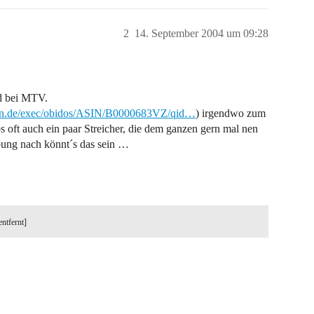
2
14. September 2004 um 09:28
d bei MTV.
on.de/exec/obidos/ASIN/B0000683VZ/qid…
) irgendwo zum
 oft auch ein paar Streicher, die dem ganzen gern mal nen
bung nach könnt´s das sein …
entfernt]