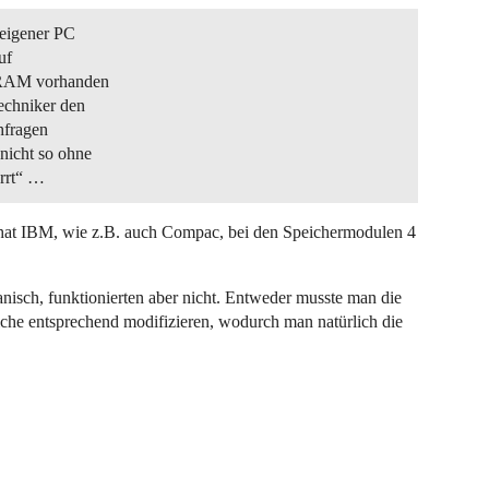
 eigener PC
uf
l RAM vorhanden
Techniker den
hfragen
nicht so ohne
errt“ …
her hat IBM, wie z.B. auch Compac, bei den Speichermodulen 4
isch, funktionierten aber nicht. Entweder musste man die
che entsprechend modifizieren, wodurch man natürlich die