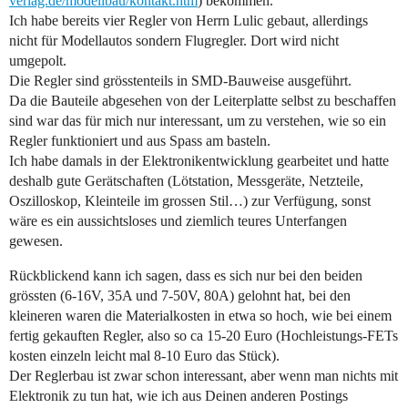
verlag.de/modellbau/kontakt.htm
) bekommen.
Ich habe bereits vier Regler von Herrn Lulic gebaut, allerdings
nicht für Modellautos sondern Flugregler. Dort wird nicht
umgepolt.
Die Regler sind grösstenteils in SMD-Bauweise ausgeführt.
Da die Bauteile abgesehen von der Leiterplatte selbst zu beschaffen
sind war das für mich nur interessant, um zu verstehen, wie so ein
Regler funktioniert und aus Spass am basteln.
Ich habe damals in der Elektronikentwicklung gearbeitet und hatte
deshalb gute Gerätschaften (Lötstation, Messgeräte, Netzteile,
Oszilloskop, Kleinteile im grossen Stil…) zur Verfügung, sonst
wäre es ein aussichtsloses und ziemlich teures Unterfangen
gewesen.
Rückblickend kann ich sagen, dass es sich nur bei den beiden
grössten (6-16V, 35A und 7-50V, 80A) gelohnt hat, bei den
kleineren waren die Materialkosten in etwa so hoch, wie bei einem
fertig gekauften Regler, also so ca 15-20 Euro (Hochleistungs-FETs
kosten einzeln leicht mal 8-10 Euro das Stück).
Der Reglerbau ist zwar schon interessant, aber wenn man nichts mit
Elektronik zu tun hat, wie ich aus Deinen anderen Postings