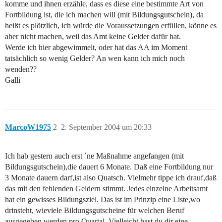
komme und ihnen erzähle, dass es diese eine bestimmte Art von
Fortbildung ist, die ich machen will (mit Bildungsgutschein), da
heißt es plötzlich, ich würde die Voraussetzungen erfüllen, könne es
aber nicht machen, weil das Amt keine Gelder dafür hat.
Werde ich hier abgewimmelt, oder hat das AA im Moment
tatsächlich so wenig Gelder? An wen kann ich mich noch
wenden??
Galli
MarcoW1975
2
2. September 2004 um 20:33
Ich hab gestern auch erst ´ne Maßnahme angefangen (mit
Bildungsgutschein),die dauert 6 Monate. Daß eine Fortbildung nur
3 Monate dauern darf,ist also Quatsch. Vielmehr tippe ich drauf,daß
das mit den fehlenden Geldern stimmt. Jedes einzelne Arbeitsamt
hat ein gewisses Bildungsziel. Das ist im Prinzip eine Liste,wo
drinsteht, wieviele Bildungsgutscheine für welchen Beruf
ausgegeben werden pro Quartal. Vielleicht hast du dir eine