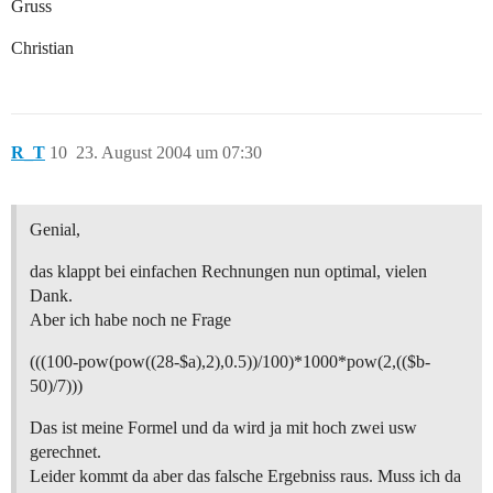
Gruss
Christian
R_T
10
23. August 2004 um 07:30
Genial,
das klappt bei einfachen Rechnungen nun optimal, vielen
Dank.
Aber ich habe noch ne Frage
(((100-pow(pow((28-$a),2),0.5))/100)*1000*pow(2,(($b-
50)/7)))
Das ist meine Formel und da wird ja mit hoch zwei usw
gerechnet.
Leider kommt da aber das falsche Ergebniss raus. Muss ich da