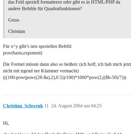
das Feld speziell formatieren oder gibt es in HTML/PHP da
andere Befehle für Quadratfunktionen?
Gruss
Christian
Für x^y gibt’s nen speziellen Befehl:
pow(basis,exponent)
Die Formel müsste dann also so heißen: (ich hoff, ich hab mich jetzt
nicht mit irgend ner Klammer vermacht)
(((100-pow(pow((28-$a),2),0.5))/100)*1000*pow(2,(($b-50)/7)))
Christian_Schwenk
11
24. August 2004 um 04:25
Hi,