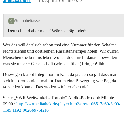
anon28825014
11
15. April 2016 um 09:18
Schnabeltasse:
Deutschland aber nicht? Wäre schräg, oder?
Wer das will darf sich schon mal eine Nummer für den Schalter
rechts ziehen und dort seinen Rassistenstempel holen. Wir dürfen
Menschen die bei uns leben wollen doch nicht danach bewerten
was sie unserer Gesellschaft (wirtschaftlich) bringen! Ihh!
Deswegen klappt Integration in Kanada ja auch so gut dass man
sich in Toronto nicht mal im Traum eine Bewegung wie Pegida
vorstellen könnte. Das wollen wir hier eben nicht.
Siehe „SWR Weitwinkel - Toronto“ Audio-Podcast ab Minute
09:00 :
http://swrmediathek.de/player.htm?show=06517e60-3e09-
11e5-aa92-0026b975f2e6