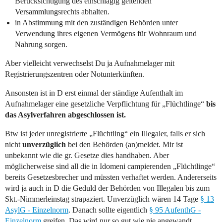
Berücksichtigung des einschlägig geltenden
Versammlungsrechts abhalten.
in Abstimmung mit den zuständigen Behörden unter
Verwendung ihres eigenen Vermögens für Wohnraum und
Nahrung sorgen.
Aber vielleicht verwechselst Du ja Aufnahmelager mit
Registrierungszentren oder Notunterkünften.
Ansonsten ist in D erst einmal der ständige Aufenthalt im
Aufnahmelager eine gesetzliche Verpflichtung für „Flüchtlinge“
bis
das Asylverfahren abgeschlossen ist.
Btw ist jeder unregistrierte „Flüchtling“ ein Illegaler, falls er sich
nicht
unverzüglich
bei den Behörden (an)meldet. Mir ist
unbekannt wie die gr. Gesetze dies handhaben. Aber
möglicherweise sind all die in Idomeni campierenden „Flüchtlinge“
bereits Gesetzesbrecher und müssten verhaftet werden. Andererseits
wird ja auch in D die Geduld der Behörden von Illegalen bis zum
Skt.-Nimmerleinstag strapaziert. Unverzüglich wären 14 Tage
§ 13
AsylG - Einzelnorm
. Danach sollte eigentlich
§ 95 AufenthG -
Einzelnorm
greifen. Das wird nur so gut wie nie angewandt.