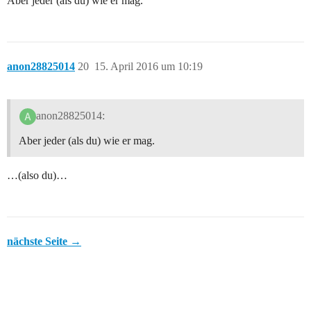
Aber jeder (als du) wie er mag.
anon28825014
20
15. April 2016 um 10:19
anon28825014:
Aber jeder (als du) wie er mag.
…(also du)…
nächste Seite →