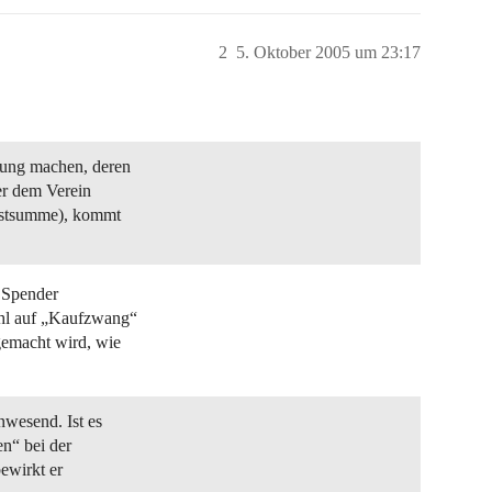
2
5. Oktober 2005 um 23:17
sung machen, deren
er dem Verein
estsumme), kommt
e Spender
ühl auf „Kaufzwang“
gemacht wird, wie
nwesend. Ist es
n“ bei der
ewirkt er