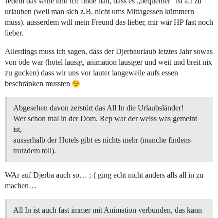
Jedem das seine und ich finde halt, dass es „bequemer“ ist a.I zu
urlauben (weil man sich z.B. nicht ums Mittagessen kümmern
muss). ausserdem will mein Freund das lieber, mir wär HP fast noch
lieber.
Allerdings muss ich sagen, dass der Djerbaurlaub letztes Jahr sowas
von öde war (hotel lausig, animation lausiger und weit und breit nix
zu gucken) dass wir uns vor lauter langeweile aufs essen
beschränken mussten
Abgesehen davon zerstört das All In die Urlaubsländer!
Wer schon mal in der Dom. Rep war der weiss was gemeint
ist,
ausserhalb der Hotels gibt es nichts mehr (manche findens
trotzdem toll).
WAr auf Djerba auch so… ;-( ging echt nicht anders alls all in zu
machen…
All In ist auch fast immer mit Animation verbunden, das kann