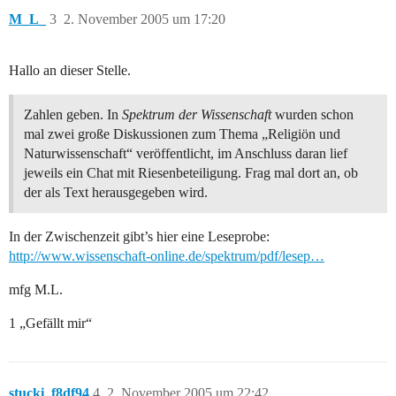
M_L_
3
2. November 2005 um 17:20
Hallo an dieser Stelle.
Zahlen geben. In
Spektrum der Wissenschaft
wurden schon
mal zwei große Diskussionen zum Thema „Religiön und
Naturwissenschaft“ veröffentlicht, im Anschluss daran lief
jeweils ein Chat mit Riesenbeteiligung. Frag mal dort an, ob
der als Text herausgegeben wird.
In der Zwischenzeit gibt’s hier eine Leseprobe:
http://www.wissenschaft-online.de/spektrum/pdf/lesep…
mfg M.L.
1 „Gefällt mir“
stucki_f8df94
4
2. November 2005 um 22:42