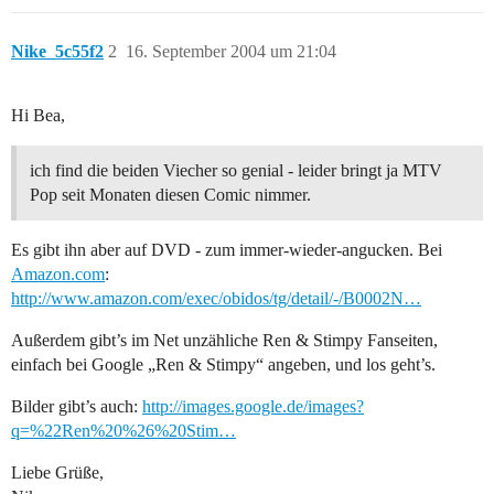
Nike_5c55f2
2
16. September 2004 um 21:04
Hi Bea,
ich find die beiden Viecher so genial - leider bringt ja MTV
Pop seit Monaten diesen Comic nimmer.
Es gibt ihn aber auf DVD - zum immer-wieder-angucken. Bei
Amazon.com
:
http://www.amazon.com/exec/obidos/tg/detail/-/B0002N…
Außerdem gibt’s im Net unzähliche Ren & Stimpy Fanseiten,
einfach bei Google „Ren & Stimpy“ angeben, und los geht’s.
Bilder gibt’s auch:
http://images.google.de/images?
q=%22Ren%20%26%20Stim…
Liebe Grüße,