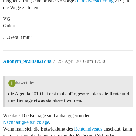
möglichst früh) eine private Vorsorge (
Direktversicherung
z.B.) in
die Wege zu leiten.
VG
Guido
3 „Gefällt mir“
Anonym_9c28fa821d4a
7
25. April 2016 um 17:30
hawethie:
die Agenda 2010 hat erst mal dafür gesorgt, dass die Rente und
ihre Beiträge etwas stabilisiert wurden.
Wie das? Die Beiträge sind abhängig von der
Nachhaltigkeitsrücklage
.
Wenn man sich die Entwicklung des
Rentenniveaus
anschaut, kann
ich daraus nicht erkennen, dass in der Regierung Schröder