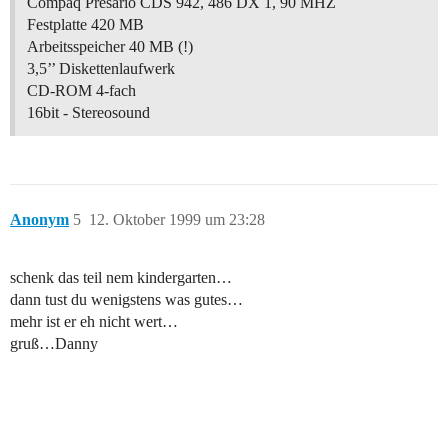
Compaq Presario CDS 942, 486 DX 1, 90 MHZ
Festplatte 420 MB
Arbeitsspeicher 40 MB (!)
3,5’’ Diskettenlaufwerk
CD-ROM 4-fach
16bit - Stereosound
Anonym
5
12. Oktober 1999 um 23:28
schenk das teil nem kindergarten…
dann tust du wenigstens was gutes…
mehr ist er eh nicht wert…
gruß…Danny