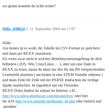
wo genau kommst du nciht weiter?
DiBo_b9082d
3
11. September 2004 um 17:07
Hallo
Am besten ist es wohl, die Tabelle im CSV-Format zu speichern
und dann per REXX einzulesen.
Ich weiss zwar nicht in welcher Betriebssystenumgebung du dich
befindest ( zOS, Win, Unix/Linux … ), aber um eine Datei in
REXX zu lesen, musst du dann nur den für das BS entsprechenden
Lesebefehl absetzen ( am besten in eine STEM Variable einlesen )
und dann Zeile für Zeile mit der PARSE Instruction die richtige
Spalte rausfischen. Ist eigentlich nur ein Vierzeiler.
REXX Doku findest du zuhauf im Internet, z.B.:
http://www.kilowattsoftware.com/tutorial/rexx/
oder hier
für zOS
http://www.spgmbh.de/literatur_de.htm
oder einfach mal
‚googlen‘