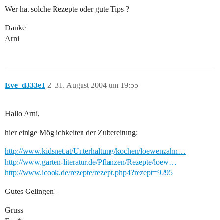
Wer hat solche Rezepte oder gute Tips ?
Danke
Arni
Eve_d333e1
2
31. August 2004 um 19:55
Hallo Arni,
hier einige Möglichkeiten der Zubereitung:
http://www.kidsnet.at/Unterhaltung/kochen/loewenzahn…
http://www.garten-literatur.de/Pflanzen/Rezepte/loew…
http://www.icook.de/rezepte/rezept.php4?rezept=9295
Gutes Gelingen!
Gruss