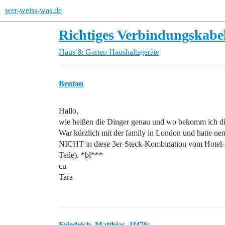
wer-weiss-was.de
Richtiges Verbindungskabe
Haus & Garten
Haushaltsgeräte
Benton
Hallo,
wie heißen die Dinger genau und wo bekomm ich d
War kürzlich mit der family in London und hatte n
NICHT in diese 3er-Steck-Kombination vom Hotel-Zi
Teile). *bl***
cu
Tara
Friedrich_Matthias_1f47fc