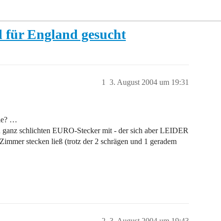
l für England gesucht
1
3. August 2004 um 19:31
ie? …
en ganz schlichten EURO-Stecker mit - der sich aber LEIDER
mmer stecken ließ (trotz der 2 schrägen und 1 geradem
2
3. August 2004 um 19:43