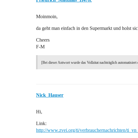
Moinmoin,
da geht man einfach in den Supermarkt und holst sic
Cheers
F-M
[Bei dieser Antwort wurde das Vollzitat nachträglich automatisiert 
Nick_Hauser
Hi,
Link:
http://www.zvei.org/ti/verbrauchernachrichten/ti_v