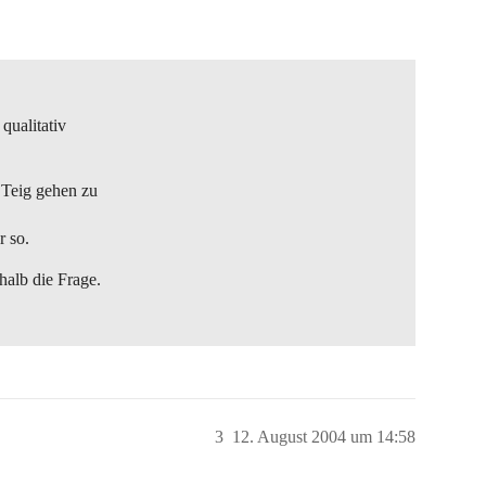
qualitativ
 Teig gehen zu
 so.
alb die Frage.
3
12. August 2004 um 14:58