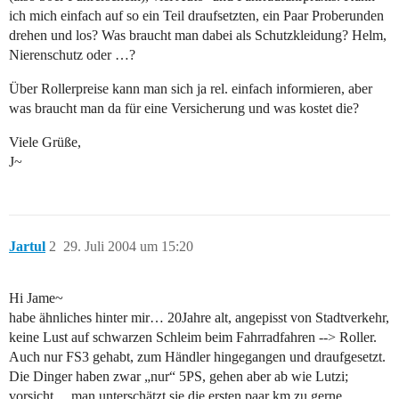
ich mich einfach auf so ein Teil draufsetzten, ein Paar Proberunden
drehen und los? Was braucht man dabei als Schutzkleidung? Helm,
Nierenschutz oder …?
Über Rollerpreise kann man sich ja rel. einfach informieren, aber
was braucht man da für eine Versicherung und was kostet die?
Viele Grüße,
J~
Jartul
2
29. Juli 2004 um 15:20
Hi Jame~
habe ähnliches hinter mir… 20Jahre alt, angepisst von Stadtverkehr,
keine Lust auf schwarzen Schleim beim Fahrradfahren --> Roller.
Auch nur FS3 gehabt, zum Händler hingegangen und draufgesetzt.
Die Dinger haben zwar „nur“ 5PS, gehen aber ab wie Lutzi;
vorsicht… man unterschätzt sie die ersten paar km zu gerne.