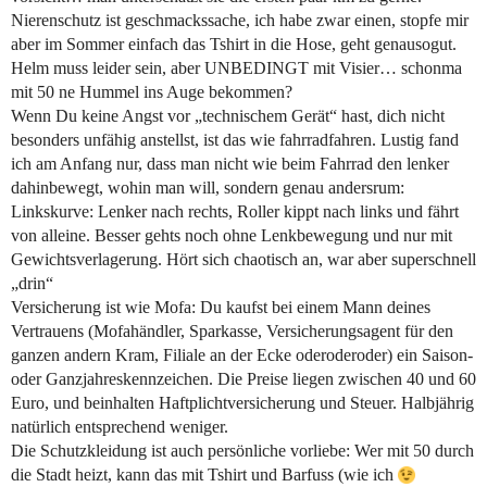
Nierenschutz ist geschmackssache, ich habe zwar einen, stopfe mir
aber im Sommer einfach das Tshirt in die Hose, geht genausogut.
Helm muss leider sein, aber UNBEDINGT mit Visier… schonma
mit 50 ne Hummel ins Auge bekommen?
Wenn Du keine Angst vor „technischem Gerät“ hast, dich nicht
besonders unfähig anstellst, ist das wie fahrradfahren. Lustig fand
ich am Anfang nur, dass man nicht wie beim Fahrrad den lenker
dahinbewegt, wohin man will, sondern genau andersrum:
Linkskurve: Lenker nach rechts, Roller kippt nach links und fährt
von alleine. Besser gehts noch ohne Lenkbewegung und nur mit
Gewichtsverlagerung. Hört sich chaotisch an, war aber superschnell
„drin“
Versicherung ist wie Mofa: Du kaufst bei einem Mann deines
Vertrauens (Mofahändler, Sparkasse, Versicherungsagent für den
ganzen andern Kram, Filiale an der Ecke oderoderoder) ein Saison-
oder Ganzjahreskennzeichen. Die Preise liegen zwischen 40 und 60
Euro, und beinhalten Haftplichtversicherung und Steuer. Halbjährig
natürlich entsprechend weniger.
Die Schutzkleidung ist auch persönliche vorliebe: Wer mit 50 durch
die Stadt heizt, kann das mit Tshirt und Barfuss (wie ich