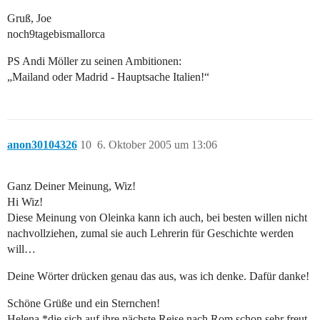
Gruß, Joe
noch9tagebismallorca
PS Andi Möller zu seinen Ambitionen:
„Mailand oder Madrid - Hauptsache Italien!“
anon30104326
10
6. Oktober 2005 um 13:06
Ganz Deiner Meinung, Wiz!
Hi Wiz!
Diese Meinung von Oleinka kann ich auch, bei besten willen nicht
nachvollziehen, zumal sie auch Lehrerin für Geschichte werden
will…
Deine Wörter drücken genau das aus, was ich denke. Dafür danke!
Schöne Grüße und ein Sternchen!
Helena *die sich auf ihre nächste Reise nach Rom schon sehr freut,