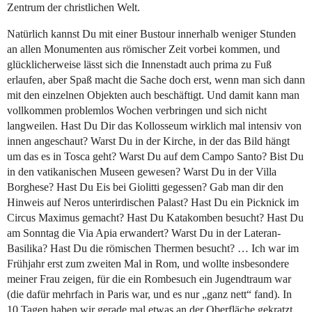
Zentrum der christlichen Welt.
Natürlich kannst Du mit einer Bustour innerhalb weniger Stunden
an allen Monumenten aus römischer Zeit vorbei kommen, und
glücklicherweise lässt sich die Innenstadt auch prima zu Fuß
erlaufen, aber Spaß macht die Sache doch erst, wenn man sich dann
mit den einzelnen Objekten auch beschäftigt. Und damit kann man
vollkommen problemlos Wochen verbringen und sich nicht
langweilen. Hast Du Dir das Kollosseum wirklich mal intensiv von
innen angeschaut? Warst Du in der Kirche, in der das Bild hängt
um das es in Tosca geht? Warst Du auf dem Campo Santo? Bist Du
in den vatikanischen Museen gewesen? Warst Du in der Villa
Borghese? Hast Du Eis bei Giolitti gegessen? Gab man dir den
Hinweis auf Neros unterirdischen Palast? Hast Du ein Picknick im
Circus Maximus gemacht? Hast Du Katakomben besucht? Hast Du
am Sonntag die Via Apia erwandert? Warst Du in der Lateran-
Basilika? Hast Du die römischen Thermen besucht? … Ich war im
Frühjahr erst zum zweiten Mal in Rom, und wollte insbesondere
meiner Frau zeigen, für die ein Rombesuch ein Jugendtraum war
(die dafür mehrfach in Paris war, und es nur „ganz nett“ fand). In
10 Tagen haben wir gerade mal etwas an der Oberfläche gekratzt.