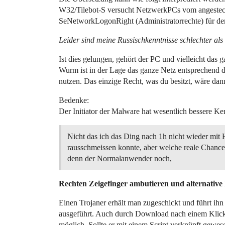
W32/Tilebot-S versucht NetzwerkPCs vom angesteckt
SeNetworkLogonRight (Administratorrechte) für de
Leider sind meine Russischkenntnisse schlechter als
Ist dies gelungen, gehört der PC und vielleicht das 
Wurm ist in der Lage das ganze Netz entsprechend de
nutzen. Das einzige Recht, was du besitzt, wäre dan
Bedenke:
Der Initiator der Malware hat wesentlich bessere Ke
Nicht das ich das Ding nach 1h nicht wieder mit
rausschmeissen konnte, aber welche reale Chance
denn der Normalanwender noch,
Rechten Zeigefinger ambutieren und alternative 
Einen Trojaner erhält man zugeschickt und führt ih
ausgeführt. Auch durch Download nach einem Klick a
möglich. Sollte er mit einem Script verknüpft gewe