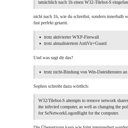
tatsächlich nach 1h einen W32-Tilebot-S eingefa
nicht nach 1h, wie du schreibst, sondern innerhalb w
fast perfekt getarnt.
trotz aktivierter WXP-Firewall
trotz aktualisiertem AntiVir+Guard
Und was sagt dir das?
trotz nicht-Bindung von Win-Dateidiensten a
Sophos schreibt dazu wörtlich:
W32/Tilebot-S attempts to remove network share
the infected computer, as well as changing the pol
for SeNetworkLogonRight for the computer.
Die Übersetzung kann wie folgt interprediert werden