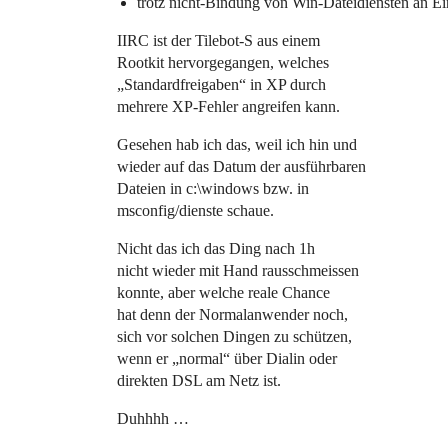
trotz nicht-Bindung von Win-Dateidiensten an E
IIRC ist der Tilebot-S aus einem
Rootkit hervorgegangen, welches
„Standardfreigaben“ in XP durch
mehrere XP-Fehler angreifen kann.
Gesehen hab ich das, weil ich hin und
wieder auf das Datum der ausführbaren
Dateien in c:\windows bzw. in
msconfig/dienste schaue.
Nicht das ich das Ding nach 1h
nicht wieder mit Hand rausschmeissen
konnte, aber welche reale Chance
hat denn der Normalanwender noch,
sich vor solchen Dingen zu schützen,
wenn er „normal“ über Dialin oder
direkten DSL am Netz ist.
Duhhhh …