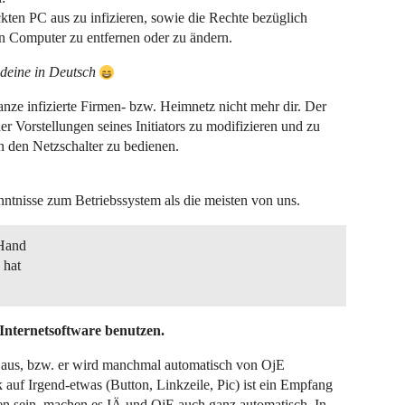
en PC aus zu infizieren, sowie die Rechte bezüglich
n Computer zu entfernen oder zu ändern.
 deine in Deutsch
ganze infizierte Firmen- bzw. Heimnetz nicht mehr dir. Der
r Vorstellungen seines Initiators zu modifizieren und zu
n den Netzschalter zu bedienen.
nntnisse zum Betriebssystem als die meisten von uns.
 Hand
 hat
Internetsoftware benutzen.
n aus, bzw. er wird manchmal automatisch von OjE
uf Irgend-etwas (Button, Linkzeile, Pic) ist ein Empfang
sen sein, machen es IÄ und OjE auch ganz automatisch. In