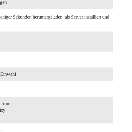
ngen
eniger Sekunden heruntergeladen, als Server installiert und
n Einwahl
s from
icy
: