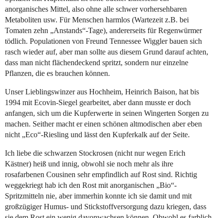
anorganisches Mittel, also ohne alle schwer vorhersehbaren
Metaboliten usw. Für Menschen harmlos (Wartezeit z.B. bei
Tomaten zehn „Anstands“-Tage), andererseits für Regenwürmer
tödlich. Populationen von Freund Tennessee Wiggler bauen sich
rasch wieder auf, aber man sollte aus diesem Grund darauf achten,
dass man nicht flächendeckend spritzt, sondern nur einzelne
Pflanzen, die es brauchen können.
Unser Lieblingswinzer aus Hochheim, Heinrich Baison, hat bis
1994 mit Ecovin-Siegel gearbeitet, aber dann musste er doch
anfangen, sich um die Kupferwerte in seinen Wingerten Sorgen zu
machen. Seither macht er einen schönen altmodischen aber eben
nicht „Eco“-Riesling und lässt den Kupferkalk auf der Seite.
Ich liebe die schwarzen Stockrosen (nicht nur wegen Erich
Kästner) heiß und innig, obwohl sie noch mehr als ihre
rosafarbenen Cousinen sehr empfindlich auf Rost sind. Richtig
weggekriegt hab ich den Rost mit anorganischen „Bio“-
Spritzmitteln nie, aber immerhin konnte ich sie damit und mit
großzügiger Humus- und Stickstoffversorgung dazu kriegen, dass
sie dem Rost ein wenig davonwachsen können. Obwohl es farblich