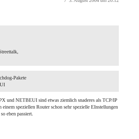
7
3. August 2004 um 20:12
reettalk,
tchdog-Pakete
EUI
r IPX und NETBEUI sind etwas ziemlich snaderes als TCP/IP
 einem speziellen Router schon sehr spezielle EInstellungen
o eben passiert.