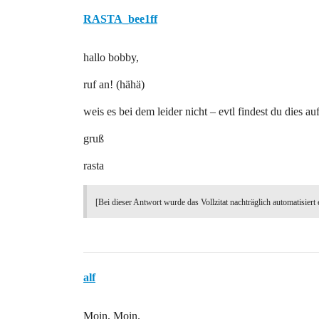
RASTA_bee1ff
hallo bobby,
ruf an! (hähä)
weis es bei dem leider nicht – evtl findest du dies au
gruß
rasta
[Bei dieser Antwort wurde das Vollzitat nachträglich automatisiert 
alf
Moin, Moin.