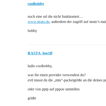
coolbobby
noch eine url die nicht funktioniert…
www.strato.de
, außerdem der zugriff auf strato’s ma
bobby
RASTA_bee1ff
hallo coolbobby,
was für einen provider verwendest du?
evtl musst du die „mtu“-packetgröße an die deines p
oder von pptp auf pppoe umstellen
grüße