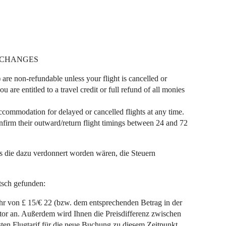
 CHANGES
 are non-refundable unless your flight is cancelled or
 are entitled to a travel credit or full refund of all monies
ccommodation for delayed or cancelled flights at any time.
firm their outward/return flight timings between 24 and 72
ass die dazu verdonnert worden wären, die Steuern
sch gefunden:
 von £ 15/€ 22 (bzw. dem entsprechenden Betrag in der
or an. Außerdem wird Ihnen die Preisdifferenz zwischen
ten Flugtarif für die neue Buchung zu diesem Zeitpunkt