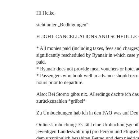
Hi Heike,
steht unter „Bedingungen“:
FLIGHT CANCELLATIONS AND SCHEDULE
* All monies paid (including taxes, fees and charges)
significantly rescheduled by Ryanair in which case you
paid.
* Ryanair does not provide meal vouchers or hotel a
* Passengers who book well in advance should recon
hours prior to departure.
Also: Bei Storno gibts nix. Allerdings dachte ich d
zurückzuzahlen *grübel*
Zu Umbuchungen hab ich in den FAQ was auf Deut
Online-Umbuchung: Es fällt eine Umbuchungsgebühr
jeweiligen Landeswährung) pro Person und Flugsekt
dem ursprünglich bezahlten Betrag und dem niedrigs