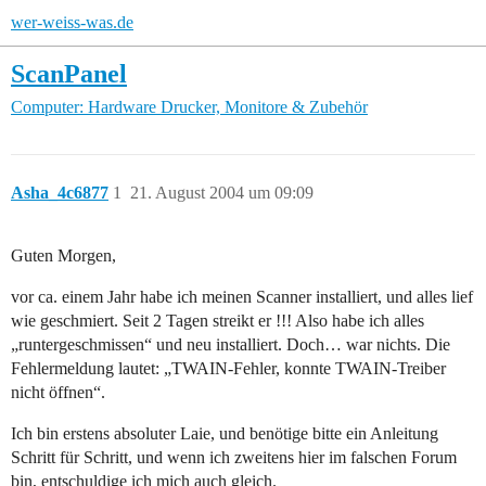
wer-weiss-was.de
ScanPanel
Computer: Hardware
Drucker, Monitore & Zubehör
Asha_4c6877
1
21. August 2004 um 09:09
Guten Morgen,
vor ca. einem Jahr habe ich meinen Scanner installiert, und alles lief
wie geschmiert. Seit 2 Tagen streikt er !!! Also habe ich alles
„runtergeschmissen“ und neu installiert. Doch… war nichts. Die
Fehlermeldung lautet: „TWAIN-Fehler, konnte TWAIN-Treiber
nicht öffnen“.
Ich bin erstens absoluter Laie, und benötige bitte ein Anleitung
Schritt für Schritt, und wenn ich zweitens hier im falschen Forum
bin, entschuldige ich mich auch gleich.