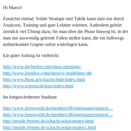
Hi Marco!
Zunächst einmal: Solide Strategie und Taktik kann man nur durch
Analysen, Training und gute Lektüre erlernen. Außerdem gehört
ziemlich viel Übung dazu, bis man über die Phase hinweg ist, in der
man nur auswendig gelernte Fallen stellen kann, die ein halbwegs
aufmerksamer Gegner sofort widerlegen kann.
Ein guter Anfang ist vielleicht:
http://www.dwheeler.com/chess-openings/
http://www.loiodice.com/chess/cc-guidelines.sht
http://www.8ung.at/schachschule/index.html
http://www.scporta.de/kurs/index.html
Im fortgeschrittenen Stadium:
http://www.beepworld.de/members38/eigenmann/strategi…
http://www.beepworld.de/members38/eigenmann/strategi…
http://people.freenet.de/schachcookie/strateg.html
http://people.freenet.de/schachcookie/strateg1.html