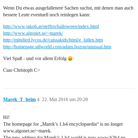
Wenn Du etwas ausgefallenere Sachen suchst, mit denen man auch
bessere Leute eventuell noch reinlegen kann:
http://www.jakob.at/steffen/halloween/index.html
http://www.algonet.se/~marek/
http://mitglied.lycos.de/caissakids/html/e_fallen.htm
http://homepage.ntlworld.com/adam.bozon/unusual.htm
Viel Spaß - und vor allem Erfolg
Ciao Christoph C>
Marek_T_heim
4
22. Mai 2016 um 20:28
Hi!
The homepage for „Marek’s 1.b4 encyclopaedia“ is no longer
www.algonet.se/~marek.
The new address for Marek’s 1.b4 world is now www.b2b4.eu