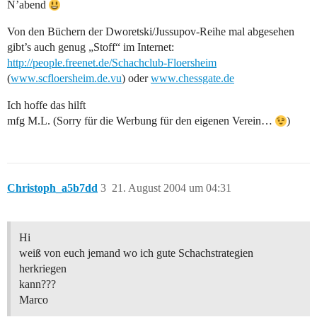
N’abend
Von den Büchern der Dworetski/Jussupov-Reihe mal abgesehen
gibt’s auch genug „Stoff“ im Internet:
http://people.freenet.de/Schachclub-Floersheim
(
www.scfloersheim.de.vu
) oder
www.chessgate.de
Ich hoffe das hilft
mfg M.L. (Sorry für die Werbung für den eigenen Verein…
)
Christoph_a5b7dd
3
21. August 2004 um 04:31
Hi
weiß von euch jemand wo ich gute Schachstrategien
herkriegen
kann???
Marco