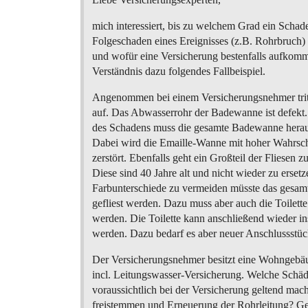
mich interessiert, bis zu welchem Grad ein Schade
Folgeschaden eines Ereignisses (z.B. Rohrbruch) 
und wofür eine Versicherung bestenfalls aufkom
Verständnis dazu folgendes Fallbeispiel.
Angenommen bei einem Versicherungsnehmer trit
auf. Das Abwasserrohr der Badewanne ist defekt
des Schadens muss die gesamte Badewanne hera
Dabei wird die Emaille-Wanne mit hoher Wahrsch
zerstört. Ebenfalls geht ein Großteil der Fliesen z
Diese sind 40 Jahre alt und nicht wieder zu erset
Farbunterschiede zu vermeiden müsste das gesam
gefliest werden. Dazu muss aber auch die Toilette
werden. Die Toilette kann anschließend wieder ins
werden. Dazu bedarf es aber neuer Anschlussstüc
Der Versicherungsnehmer besitzt eine Wohngebä
incl. Leitungswasser-Versicherung. Welche Schä
voraussichtlich bei der Versicherung geltend m
freistemmen und Erneuerung der Rohrleitung? Ge