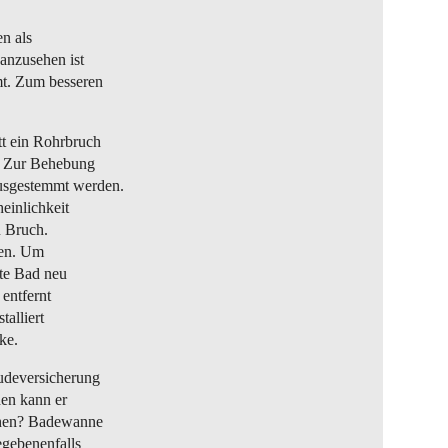
n als
anzusehen ist
mt. Zum besseren
t ein Rohrbruch
. Zur Behebung
usgestemmt werden.
einlichkeit
u Bruch.
zen. Um
te Bad neu
 entfernt
talliert
ke.
udeversicherung
den kann er
achen? Badewanne
gebenenfalls