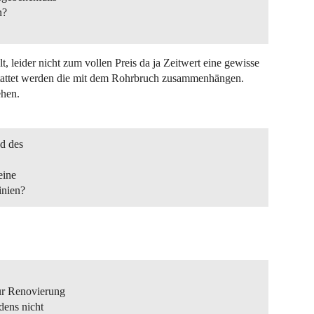
n?
 leider nicht zum vollen Preis da ja Zeitwert eine gewisse
stattet werden die mit dem Rohrbruch zusammenhängen.
ehen.
d des
eine
inien?
ur Renovierung
dens nicht