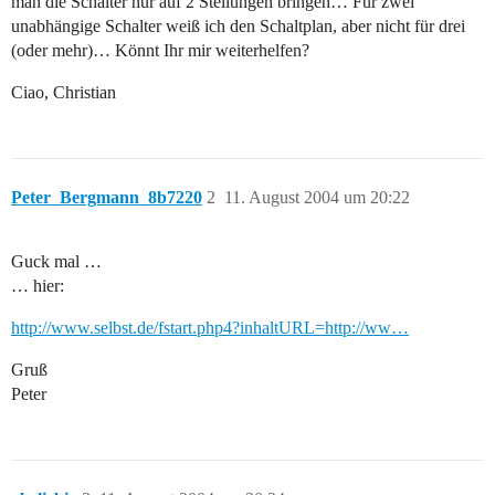
man die Schalter nur auf 2 Stellungen bringen… Für zwei
unabhängige Schalter weiß ich den Schaltplan, aber nicht für drei
(oder mehr)… Könnt Ihr mir weiterhelfen?
Ciao, Christian
Peter_Bergmann_8b7220
2
11. August 2004 um 20:22
Guck mal …
… hier:
http://www.selbst.de/fstart.php4?inhaltURL=http://ww…
Gruß
Peter