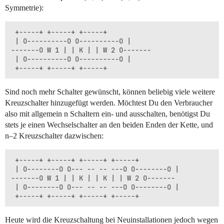
Symmetrie):
 +-----+ +-----+ +-----+

 | O----------O O----------O |

-------O W 1 | | K | | W 2 O-------

 | O----------O O----------O |

Sind noch mehr Schalter gewünscht, können beliebig viele weitere
Kreuzschalter hinzugefügt werden. Möchtest Du den Verbraucher
also mit allgemein n Schaltern ein- und ausschalten, benötigst Du
stets je einen Wechselschalter an den beiden Enden der Kette, und
n–2 Kreuzschalter dazwischen:
 +-----+ +-----+ +-----+ +-----+

 | O--------O O--- -- -- ---O O--------O |

-------O W 1 | | K | | K | | W 2 O-------

 | O--------O O--- -- -- ---O O--------O |

Heute wird die Kreuzschaltung bei Neuinstallationen jedoch wegen