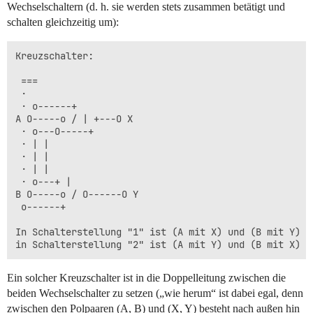
Wechselschaltern (d. h. sie werden stets zusammen betätigt und
schalten gleichzeitig um):
Kreuzschalter:

 ===

 ·

 · o------+

A O-----o / | +---O X

 · o---O-----+

 · | |

 · | |

 · | |

 · o---+ |

B O-----o / O------O Y

 o------+

In Schalterstellung "1" ist (A mit X) und (B mit Y) ve
Ein solcher Kreuzschalter ist in die Doppelleitung zwischen die
beiden Wechselschalter zu setzen („wie herum“ ist dabei egal, denn
zwischen den Polpaaren (A, B) und (X, Y) besteht nach außen hin