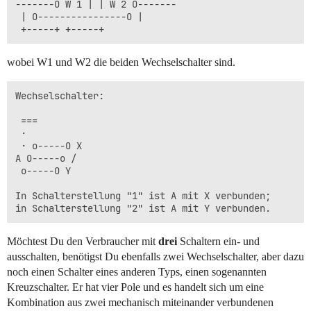
-------O W 1 | | W 2 O-------

 | O----------------O |

wobei W1 und W2 die beiden Wechselschalter sind.
Wechselschalter:

 ===

 ·

 · o-----O X

A O-----o /

 o-----O Y

In Schalterstellung "1" ist A mit X verbunden;

Möchtest Du den Verbraucher mit
drei
Schaltern ein- und
ausschalten, benötigst Du ebenfalls zwei Wechselschalter, aber dazu
noch einen Schalter eines anderen Typs, einen sogenannten
Kreuzschalter. Er hat vier Pole und es handelt sich um eine
Kombination aus zwei mechanisch miteinander verbundenen