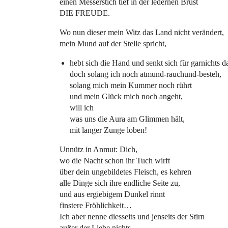
einen Messerstich tief in der ledernen Brust
DIE FREUDE.
Wo nun dieser mein Witz das Land nicht verändert,
mein Mund auf der Stelle spricht,
hebt sich die Hand und senkt sich für garnichts d
doch solang ich noch atmund-rauchund-besteh,
solang mich mein Kummer noch rührt
und mein Glück mich noch angeht,
will ich
was uns die Aura am Glimmen hält,
mit langer Zunge loben!
Unnütz in Anmut: Dich,
wo die Nacht schon ihr Tuch wirft
über dein ungebildetes Fleisch, es kehren
alle Dinge sich ihre endliche Seite zu,
und aus ergiebigem Dunkel rinnt
finstere Fröhlichkeit…
Ich aber nenne diesseits und jenseits der Stirn
außer der Liebe nichts,