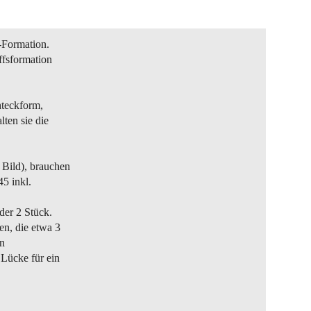
n-Formation.
ffsformation
hteckform,
lten sie die
 Bild), brauchen
45 inkl.
der 2 Stück.
n, die etwa 3
en
Lücke für ein