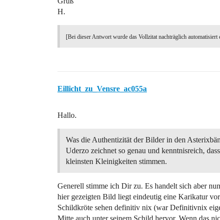
Gruß
H.
[Bei dieser Antwort wurde das Vollzitat nachträglich automatisiert 
Eillicht_zu_Vensre_ac055a
Hallo.
Was die Authentizität der Bilder in den Asterixbä
Uderzo zeichnet so genau und kenntnisreich, dass
kleinsten Kleinigkeiten stimmen.
Generell stimme ich Dir zu. Es handelt sich aber n
hier gezeigten Bild liegt eindeutig eine Karikatur v
Schildkröte sehen definitiv nix (war Definitivnix ei
Mitte auch unter seinem Schild hervor. Wenn das nich