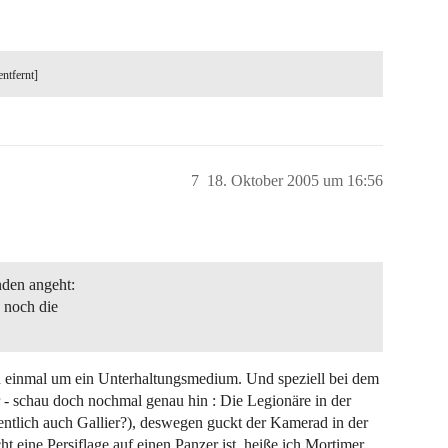
entfernt]
7
18. Oktober 2005 um 16:56
nden angeht:
 noch die
un einmal um ein Unterhaltungsmedium. Und speziell bei dem
or - schau doch nochmal genau hin : Die Legionäre in der
gentlich auch Gallier?), deswegen guckt der Kamerad in der
t eine Persiflage auf einen Panzer ist, heiße ich Mortimer