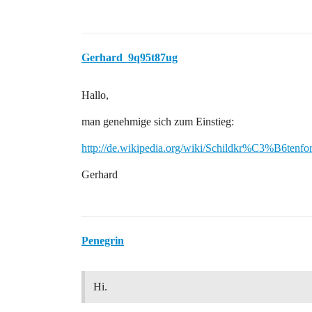
Gerhard_9q95t87ug
Hallo,
man genehmige sich zum Einstieg:
http://de.wikipedia.org/wiki/Schildkr%C3%B6tenfo
Gerhard
Penegrin
Hi.