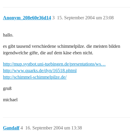
Anonym_208e60e36d14
3
15. September 2004 um 23:08
hallo.
es gibt tausend verschiedene schimmelpilze. die meisten bilden
irgendwelche gifte, die auf dem käse eben nicht.
http://mup.systbot.uni-tuebingen.de/presentations/ws…
http://www.quarks.de/dyn/16518.phtml
http://schimmel-schimmelpilze.de/
gruß
michael
Gandalf
4
16. September 2004 um 13:38