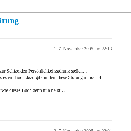
törung
1
7. November 2005 um 22:13
zur Schizoiden Persönlichkeitsstörung stellen…
ss es ein Buch dazu gibt in dem diese Störung in noch 4
uhr wie dieses Buch denn nun heißt…
fen…
2
7. November 2005 um 23:01