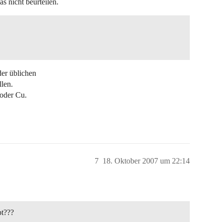
 nicht beurteilen.
der üblichen
llen.
 oder Cu.
7
18. Oktober 2007 um 22:14
pt???