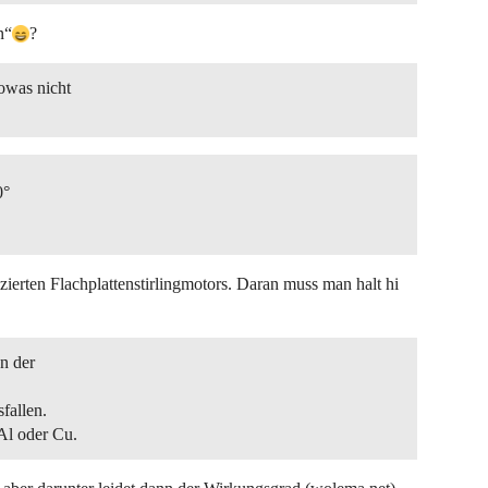
n“
?
owas nicht
0°
zierten Flachplattenstirlingmotors. Daran muss man halt hi
en der
fallen.
 Al oder Cu.