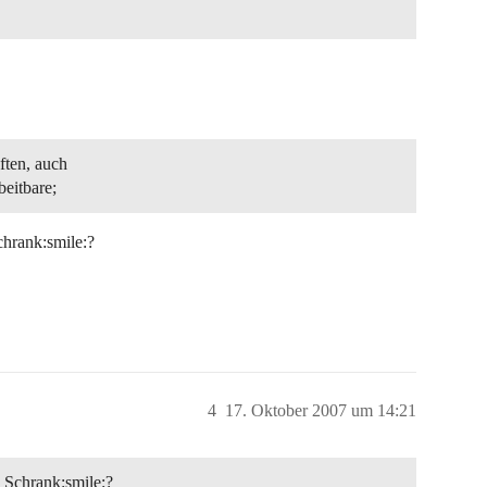
ften, auch
beitbare;
chrank:smile:?
4
17. Oktober 2007 um 14:21
 Schrank:smile:?