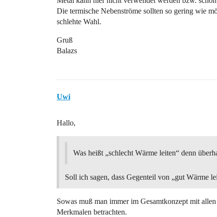
Metal kann hier nicht verwendet werden bzw. schon 
Die termische Nebenströme sollten so gering wie mög
schlehte Wahl.
Gruß
Balazs
Uwi
Hallo,
Was heißt „schlecht Wärme leiten“ denn überh
Soll ich sagen, dass Gegenteil von „gut Wärme le
Sowas muß man immer im Gesamtkonzept mit allen 
Merkmalen betrachten.