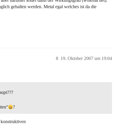
aber darunter leidet dann der Wirkungsgrad (wolema net).
lich gehalten werden. Metal egal welches ist da die
8
19. Oktober 2007 um 19:04
aupt???
iten“
?
konstruktiven