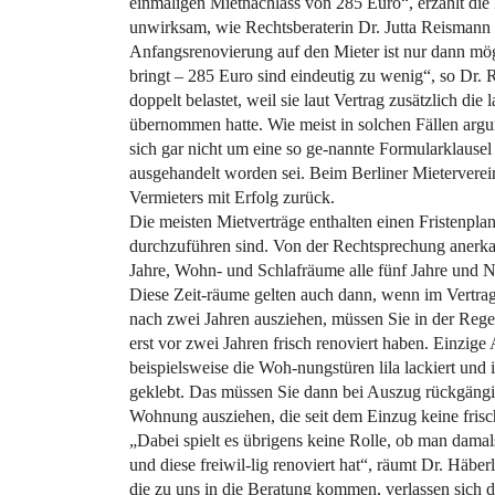
einmaligen Mietnachlass von 285 Euro“, erzählt die
unwirksam, wie Rechtsberaterin Dr. Jutta Reismann 
Anfangsrenovierung auf den Mieter ist nur dann mö
bringt – 285 Euro sind eindeutig zu wenig“, so Dr.
doppelt belastet, weil sie laut Vertrag zusätzlich di
übernommen hatte. Wie meist in solchen Fällen argu
sich gar nicht um eine so ge-nannte Formularklausel
ausgehandelt worden sei. Beim Berliner Mietervere
Vermieters mit Erfolg zurück.
Die meisten Mietverträge enthalten einen Fristenplan
durchzuführen sind. Von der Rechtsprechung anerkan
Jahre, Wohn- und Schlafräume alle fünf Jahre und N
Diese Zeit-räume gelten auch dann, wenn im Vertrag
nach zwei Jahren ausziehen, müssen Sie in der Rege
erst vor zwei Jahren frisch renoviert haben. Einzig
beispielsweise die Woh-nungstüren lila lackiert und
geklebt. Das müssen Sie dann bei Auszug rückgängi
Wohnung ausziehen, die seit dem Einzug keine frisc
„Dabei spielt es übrigens keine Rolle, ob man dam
und diese freiwil-lig renoviert hat“, räumt Dr. Häber
die zu uns in die Beratung kommen, verlassen sich d