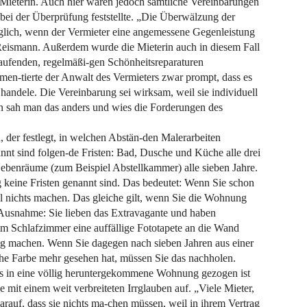
 Mieterin. Auch hier waren jedoch sämtliche Vereinbarungen
bei der Überprüfung feststellte. „Die Überwälzung der
glich, wenn der Vermieter eine angemessene Gegenleistung
 Reismann. Außerdem wurde die Mieterin auch in diesem Fall
e laufenden, regelmäßi-gen Schönheitsreparaturen
men-tierte der Anwalt des Vermieters zwar prompt, dass es
 handele. Die Vereinbarung sei wirksam, weil sie individuell
in sah man das anders und wies die Forderungen des
, der festlegt, in welchen Abstän-den Malerarbeiten
nt sind folgen-de Fristen: Bad, Dusche und Küche alle drei
ebenräume (zum Beispiel Abstellkammer) alle sieben Jahre.
 keine Fristen genannt sind. Das bedeutet: Wenn Sie schon
l nichts machen. Das gleiche gilt, wenn Sie die Wohnung
e Ausnahme: Sie lieben das Extravagante und haben
 im Schlafzimmer eine auffällige Fototapete an die Wand
g machen. Wenn Sie dagegen nach sieben Jahren aus einer
he Farbe mehr gesehen hat, müssen Sie das nachholen.
als in eine völlig heruntergekommene Wohnung gezogen ist
le mit einem weit verbreiteten Irrglauben auf. „Viele Mieter,
arauf, dass sie nichts ma-chen müssen, weil in ihrem Vertrag