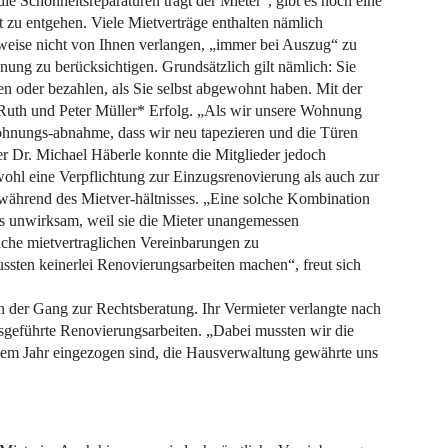
ie Schönheitsreparaturen trägt der Mieter“, gibt es noch eine
t zu entgehen. Viele Mietverträge enthalten nämlich
weise nicht von Ihnen verlangen, „immer bei Auszug“ zu
ung zu berücksichtigen. Grundsätzlich gilt nämlich: Sie
n oder bezahlen, als Sie selbst abgewohnt haben. Mit der
Ruth und Peter Müller* Erfolg. „Als wir unsere Wohnung
ohnungs-abnahme, dass wir neu tapezieren und die Türen
er Dr. Michael Häberle konnte die Mitglieder jedoch
owohl eine Verpflichtung zur Einzugsrenovierung als auch zur
während des Mietver-hältnisses. „Eine solche Kombination
fs unwirksam, weil sie die Mieter unangemessen
liche mietvertraglichen Vereinbarungen zu
ussten keinerlei Renovierungsarbeiten machen“, freut sich
 der Gang zur Rechtsberatung. Ihr Vermieter verlangte nach
sgeführte Renovierungsarbeiten. „Dabei mussten wir die
inem Jahr eingezogen sind, die Hausverwaltung gewährte uns