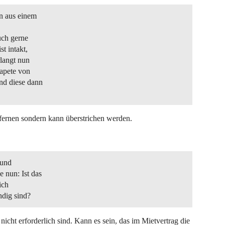
n aus einem
uch gerne
t intakt,
rlangt nun
Tapete von
nd diese dann
entfernen sondern kann überstrichen werden.
 und
 nun: Ist das
ich
ndig sind?
icht erforderlich sind. Kann es sein, das im Mietvertrag die