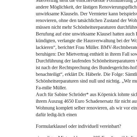
Mietvertrag steht die entschei-dende Formulierung „d
andere Möglichkeit, der lästigen Renovierungspflich
unwirksame Klauseln. Der Vermieter kann beispiels
renovieren, ohne den tatsächlichen Zustand der Wohn
müssen nicht mehr Schönheitsreparaturen durchführe
Berufung auf eine unwirksame Klausel hatten auch 
kündigten, verlangte die Hausverwaltung bei der W
lackieren“, berichtet Frau Müller. BMV-Rechtsberat
beruhigen: Der Mietvertrag enthielt in ihrem Fall s
Durchführung der laufenden Schönheitsreparaturen 
ist nach der Rechtsprechung des Bundesgerichts-ho
benachteiligt“, erklärt Dr. Häberle. Die Folge: Sämt
Schönheitsreparaturen sind null und nichtig. „Wir m
Fa-milie Müller.
Auch für Sabine Schröder* aus Köpenick lohnte sich
ihrem Auszug 4650 Euro Schadenersatz für nicht au
Wohnung komplett selber renovieren, als wir vor e
dafür ledig-lich einen
Formularklausel oder individuell vereinbart?