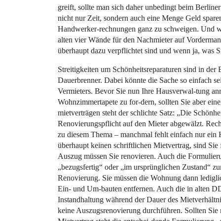
greift, sollte man sich daher unbedingt beim Berli
nicht nur Zeit, sondern auch eine Menge Geld spare
Handwerker-rechnungen ganz zu schweigen. Und we
alten vier Wände für den Nachmieter auf Vordermann
überhaupt dazu verpflichtet sind und wenn ja, was 
Streitigkeiten um Schönheitsreparaturen sind in der
Dauerbrenner. Dabei könnte die Sache so einfach se
Vermieters. Bevor Sie nun Ihre Hausverwal-tung anru
Wohnzimmertapete zu for-dern, sollten Sie aber einen
mietverträgen steht der schlichte Satz: „Die Schönhe
Renovierungspflicht auf den Mieter abgewälzt. Rechtl
zu diesem Thema – manchmal fehlt einfach nur ein 
überhaupt keinen schriftlichen Mietvertrag, sind Sie
Auszug müssen Sie renovieren. Auch die Formulier
„bezugsfertig“ oder „im ursprünglichen Zustand“ zur
Renovierung. Sie müssen die Wohnung dann lediglich
Ein- und Um-bauten entfernen. Auch die in alten D
Instandhaltung während der Dauer des Mietverhältnis
keine Auszugsrenovierung durchführen. Sollten Sie 