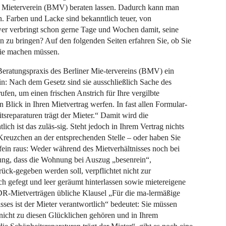
ner Mieterverein (BMV) beraten lassen. Dadurch kann man
n. Farben und Lacke sind bekanntlich teuer, von
r verbringt schon gerne Tage und Wochen damit, seine
 zu bringen? Auf den folgenden Seiten erfahren Sie, ob Sie
Sie machen müssen.
 Beratungspraxis des Berliner Mie-tervereins (BMV) ein
in: Nach dem Gesetz sind sie ausschließlich Sache des
fen, um einen frischen Anstrich für Ihre vergilbte
 Blick in Ihren Mietvertrag werfen. In fast allen Formular-
itsreparaturen trägt der Mieter.“ Damit wird die
ich ist das zuläs-sig. Steht jedoch in Ihrem Vertrag nichts
Kreuzchen an der entsprechenden Stelle – oder haben Sie
 fein raus: Weder während des Mietverhältnisses noch bei
ung, dass die Wohnung bei Auszug „besenrein“,
ück-gegeben werden soll, verpflichtet nicht zur
 gefegt und leer geräumt hinterlassen sowie mietereigene
DR-Mietverträgen übliche Klausel „Für die ma-lermäßige
ses ist der Mieter verantwortlich“ bedeutet: Sie müssen
nicht zu diesen Glücklichen gehören und in Ihrem