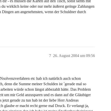
h dir - es müssen die Karten auf den Tisch, sonst siehts mit
 du wirklich keine oder nur mehr äußerst geringe Zahlungen
lchen Dingen am angenehmsten, wenn der Schuldner durch
7
26. August 2004 um 09:56
Nsolvenzverfahren etc hab ich natürlich auch schon
sch, denn die Summe meiner Schulden ist ´gerade mal so
t arbeiten würde schon längst abbezahlt hätte. Das Problem
Zeit um mir Geld anzusparen und es dann auf die Gläubiger
s jetzt gerade zu tun hab ist der liebe Herr Andreas
ch glaube er macht recht gerne mal Druck. Er verlangt ja,