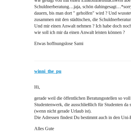
wie gesagt von mit einen EInkommensnachweis aber 
Schuldnerberatung…jaja, schön dahingesagt…*sorry*
dauern, bis man dort " geholfen" wird ? Und wusstet 
zusammen mit den städtischen, die Schuldnerberatun
Und mir einen Anwalt nehmen ? Ich habe doch noch 
wie soll ich mir da einen Anwalt leisten können ?
Etwas hoffnungslose Sami
winni_the_pu
Hi,
gerade weil die öffentlichen Beratungsstellen so vo
Studentenwerk, die ausschließlich für Studenten da
(wenn nicht gerade Urlaub ist).
Die Adressen findest Du bestimmt auch in den Uni-
Alles Gute