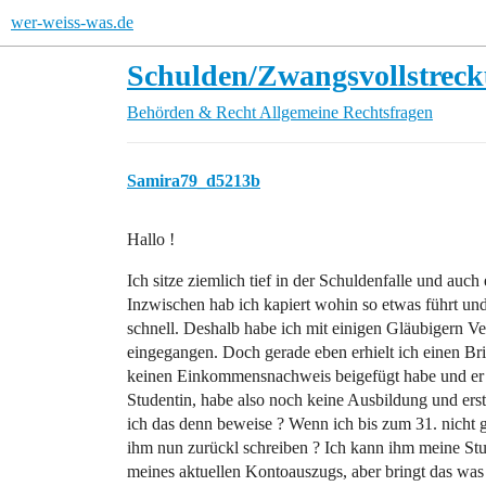
wer-weiss-was.de
Schulden/Zwangsvollstreck
Behörden & Recht
Allgemeine Rechtsfragen
Samira79_d5213b
Hallo !
Ich sitze ziemlich tief in der Schuldenfalle und auc
Inzwischen hab ich kapiert wohin so etwas führt und
schnell. Deshalb habe ich mit einigen Gläubigern Ve
eingegangen. Doch gerade eben erhielt ich einen Bri
keinen Einkommensnachweis beigefügt habe und er me
Studentin, habe also noch keine Ausbildung und ers
ich das denn beweise ? Wenn ich bis zum 31. nicht ge
ihm nun zurückl schreiben ? Ich kann ihm meine St
meines aktuellen Kontoauszugs, aber bringt das was 