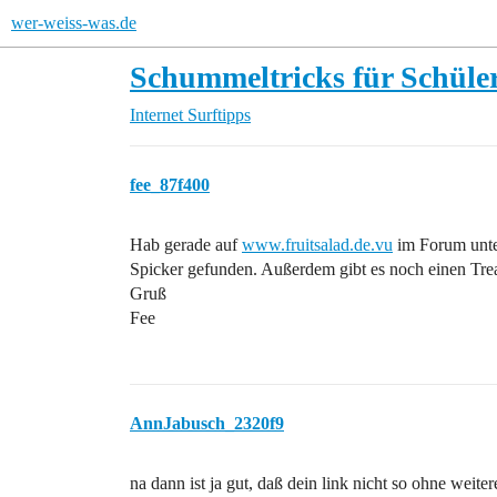
wer-weiss-was.de
Schummeltricks für Schüle
Internet
Surftipps
fee_87f400
Hab gerade auf
www.fruitsalad.de.vu
im Forum unter
Spicker gefunden. Außerdem gibt es noch einen Tre
Gruß
Fee
AnnJabusch_2320f9
na dann ist ja gut, daß dein link nicht so ohne weitere