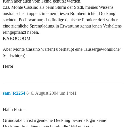
Kann aber auch vom Feind genutzt werden.
z.B. Monte Cassino als beim Sturm der Stadt, meines Wissens
australische Truppen, in einem riesen Bombentrichter Deckung
suchten. Pech war nur, das findige deutsche Pioniere dort vorher
eine ziemliche Sprengladung in Erwartung genau jenen Verhaltens
reingepflanzt haben.
KABOOOOM
Aber Monte Cassino war(en) überhaupt eine „aussergewöhnliche“
Schlacht(en)
Herbi
sam_fc2254
6
6. August 2004 um 14:41
Hallo Festus
Grundsätzlich ist irgendeine Deckung besser als gar keine
Deckung. Im allgemeinen beruht die Wirkung von